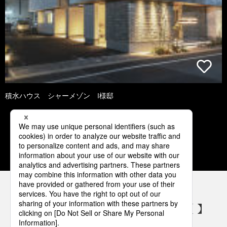
積水ハウス シャーメゾン I様邸
3
4
5
6
7
パナソニックの電気設備 SNSアカウント