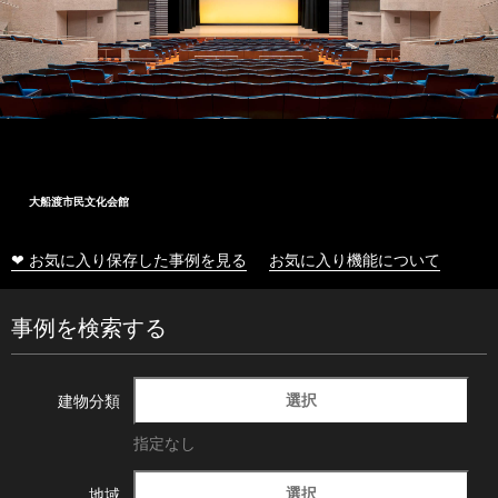
大船渡市民文化会館
❤ お気に入り保存した事例を見る
お気に入り機能について
事例を検索する
選択
建物分類
指定なし
選択
地域