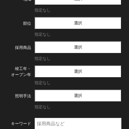
指定なし
選択
部位
指定なし
選択
採用商品
指定なし
竣工年・
選択
オープン年
指定なし
選択
照明手法
指定なし
キーワード