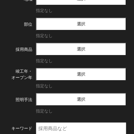
指定なし
選択
部位
指定なし
選択
採用商品
指定なし
竣工年・
選択
オープン年
指定なし
選択
照明手法
指定なし
キーワード