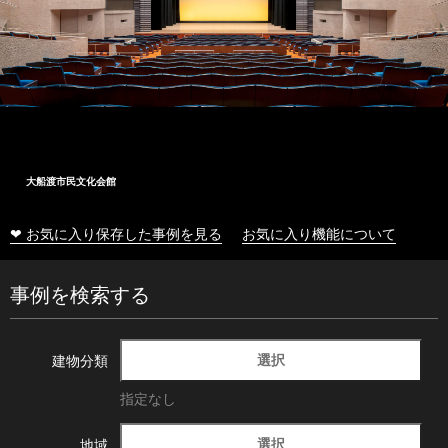
大船渡市民文化会館
❤ お気に入り保存した事例を見る
お気に入り機能について
事例を検索する
選択
建物分類
指定なし
選択
地域