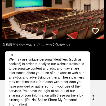
各務原市文化ホール（プリニーの文化ホール）
1
2
3
4
5
パナソニックの電気設備 SNSアカウント