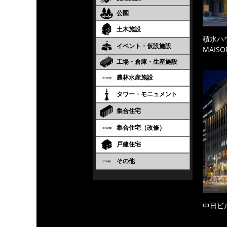
公園
土木施設
積水ハ
イベント・仮設施設
MAISO
工場・倉庫・生産施設
農林水産施設
タワー・モニュメント
集合住宅
集合住宅（改修）
戸建住宅
その他
中日ビ