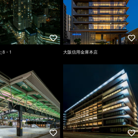
た8・1
大阪信用金庫本店