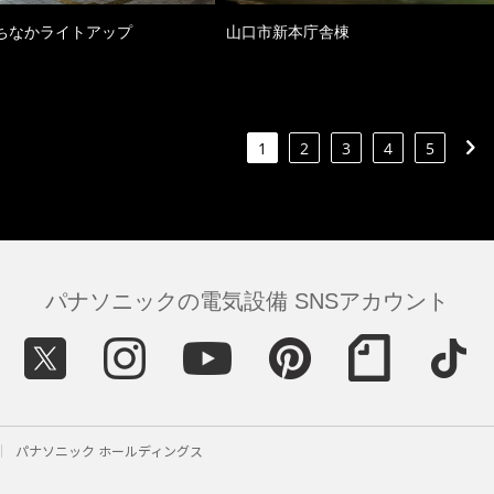
ちなかライトアップ
山口市新本庁舎棟
1
2
3
4
5
パナソニックの電気設備 SNSアカウント
パナソニック ホールディングス