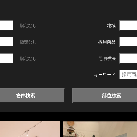
指定なし
地域
指定なし
採用商品
指定なし
照明手法
キーワード
物件検索
部位検索