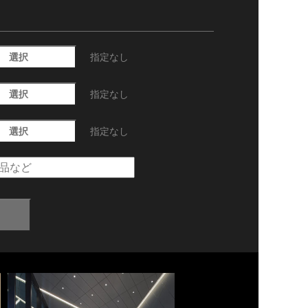
選択
指定なし
選択
指定なし
選択
指定なし