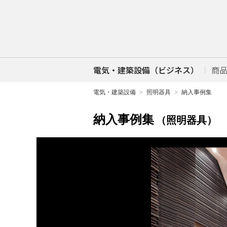
電気・建築設備（ビジネス）
商
電気・建築設備
照明器具
納入事例集
納入事例集
（照明器具）