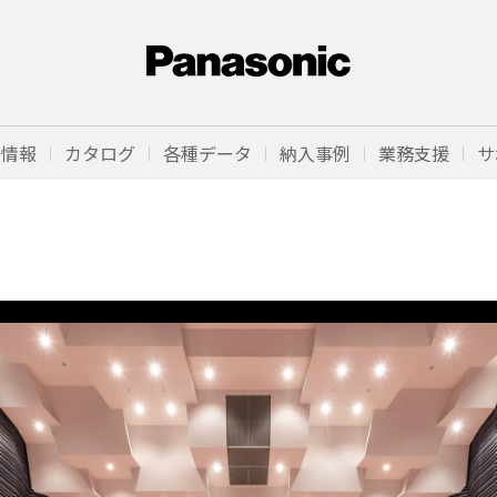
品情報
カタログ
各種データ
納入事例
業務支援
サ