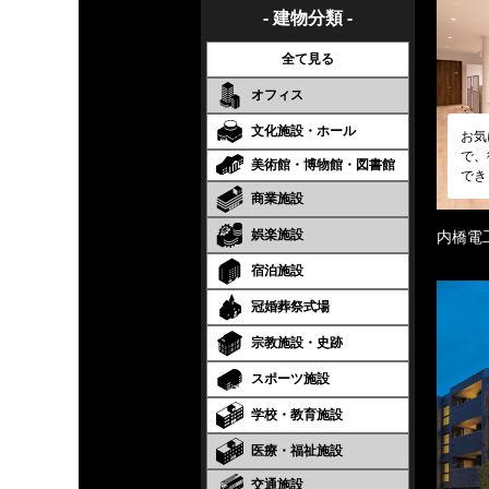
- 建物分類 -
全て見る
オフィス
文化施設・ホール
お気
で、
美術館・博物館・図書館
でき
商業施設
娯楽施設
内橋電
宿泊施設
冠婚葬祭式場
宗教施設・史跡
スポーツ施設
学校・教育施設
医療・福祉施設
交通施設