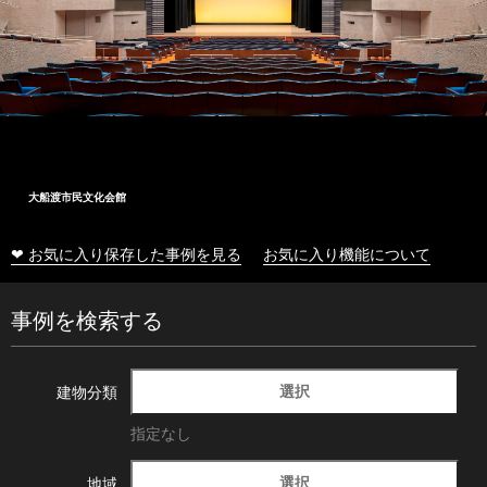
大船渡市民文化会館
❤ お気に入り保存した事例を見る
お気に入り機能について
事例を検索する
選択
建物分類
指定なし
選択
地域