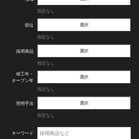
指定なし
選択
部位
指定なし
選択
採用商品
指定なし
竣工年・
選択
オープン年
指定なし
選択
照明手法
指定なし
キーワード