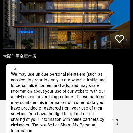
大阪信用金庫本店
1
2
3
4
5
パナソニックの電気設備 SNSアカウント