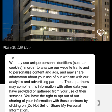
明治安田広島ビル
1
2
3
4
5
パナソニックの電気設備 SNSアカウント