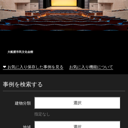
大船渡市民文化会館
❤ お気に入り保存した事例を見る
お気に入り機能について
事例を検索する
選択
建物分類
指定なし
選択
地域