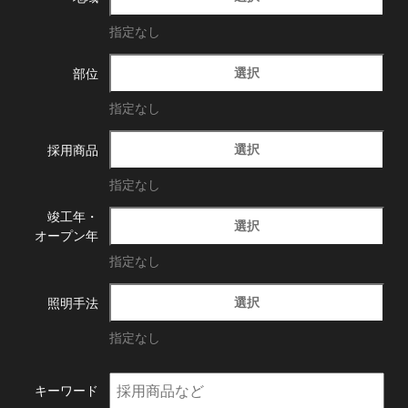
指定なし
選択
部位
指定なし
選択
採用商品
指定なし
竣工年・
選択
オープン年
指定なし
選択
照明手法
指定なし
キーワード