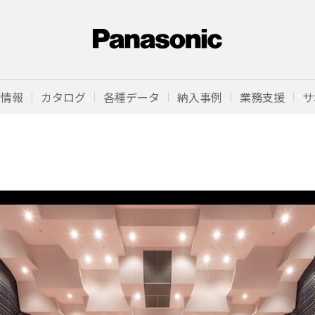
品情報
カタログ
各種データ
納入事例
業務支援
サ