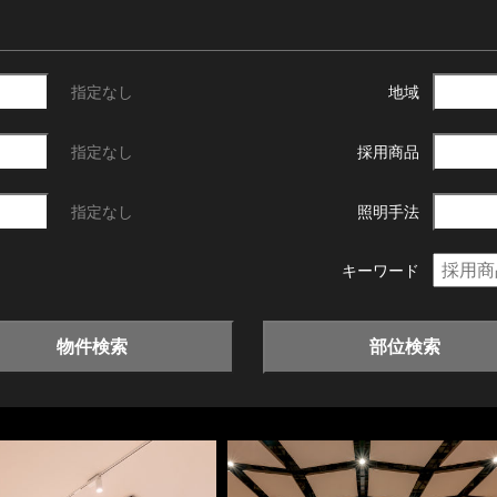
指定なし
地域
指定なし
採用商品
指定なし
照明手法
キーワード
物件検索
部位検索