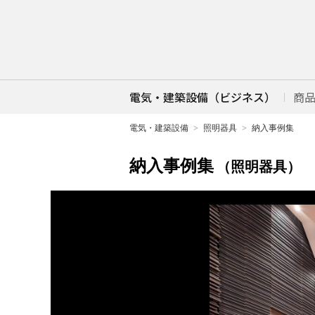
電気・建築設備（ビジネス）
商
電気・建築設備
照明器具
納入事例集
納入事例集
（照明器具）