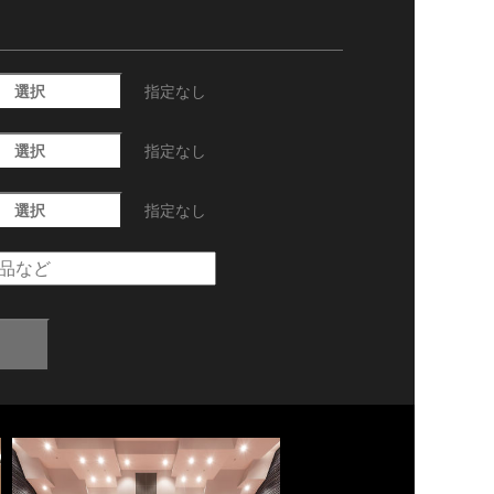
選択
指定なし
選択
指定なし
選択
指定なし