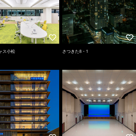
ャス小松
さつきた8・1