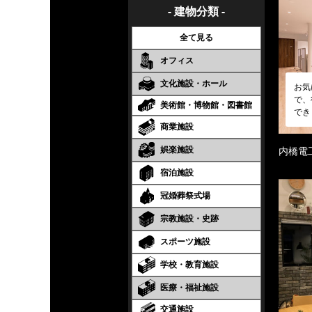
- 建物分類 -
全て見る
オフィス
文化施設・ホール
お気
で、
美術館・博物館・図書館
でき
商業施設
娯楽施設
内橋電
宿泊施設
冠婚葬祭式場
宗教施設・史跡
スポーツ施設
学校・教育施設
医療・福祉施設
交通施設