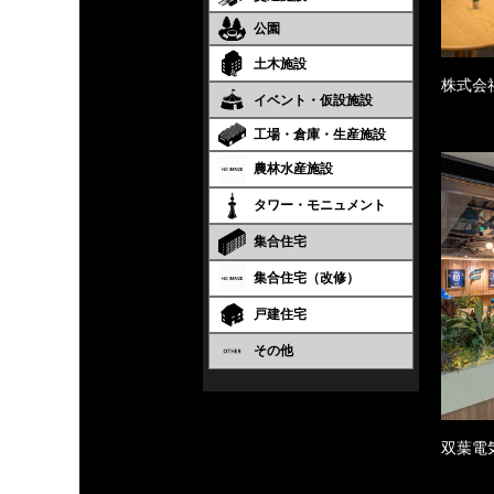
公園
土木施設
株式会
イベント・仮設施設
工場・倉庫・生産施設
農林水産施設
タワー・モニュメント
集合住宅
集合住宅（改修）
戸建住宅
その他
双葉電