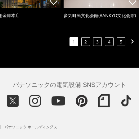
用金庫本店
多気町民文化会館(BANKYO文化会館)
1
2
3
4
5
パナソニックの電気設備 SNSアカウント
パナソニック ホールディングス