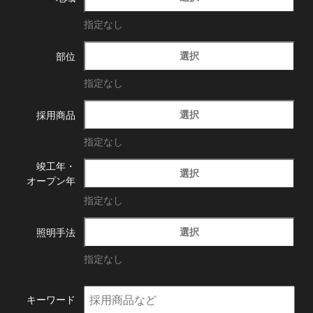
指定なし
選択
部位
指定なし
選択
採用商品
指定なし
竣工年・
選択
オープン年
指定なし
選択
照明手法
指定なし
キーワード