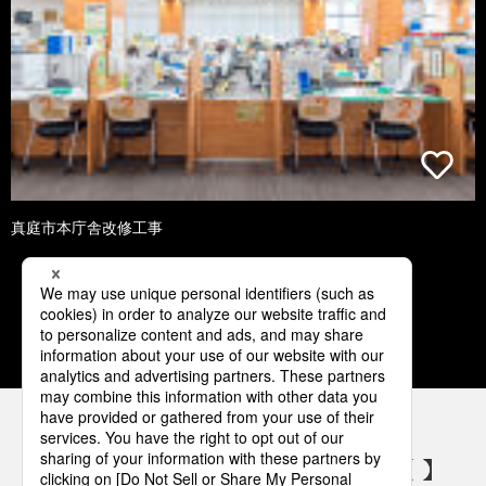
真庭市本庁舎改修工事
2
3
4
5
6
パナソニックの電気設備 SNSアカウント