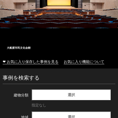
大船渡市民文化会館
❤ お気に入り保存した事例を見る
お気に入り機能について
事例を検索する
選択
建物分類
指定なし
選択
地域