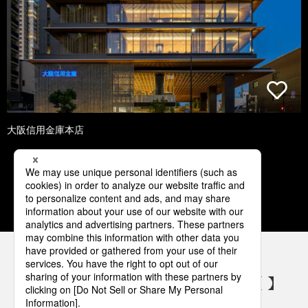
大阪信用金庫本店
1
2
3
4
5
パナソニックの電気設備 SNSアカウント