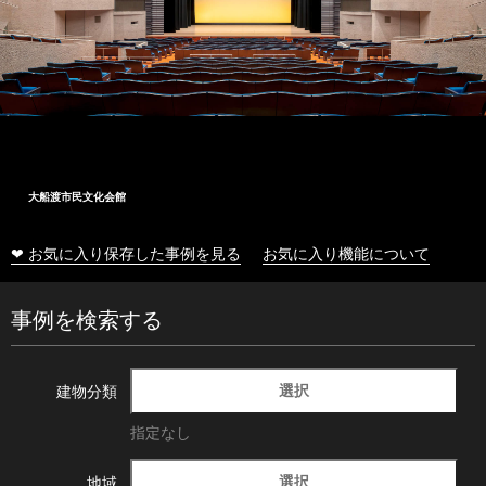
大船渡市民文化会館
❤ お気に入り保存した事例を見る
お気に入り機能について
事例を検索する
選択
建物分類
指定なし
選択
地域