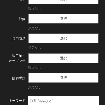
指定なし
選択
部位
指定なし
選択
採用商品
指定なし
竣工年・
選択
オープン年
指定なし
選択
照明手法
指定なし
キーワード