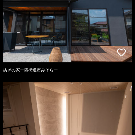
紡ぎの家ー四街道市みそらー