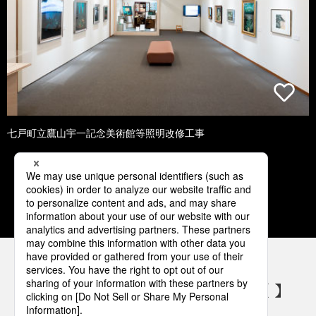
七戸町立鷹山宇一記念美術館等照明改修工事
1
2
3
4
5
パナソニックの電気設備 SNSアカウント