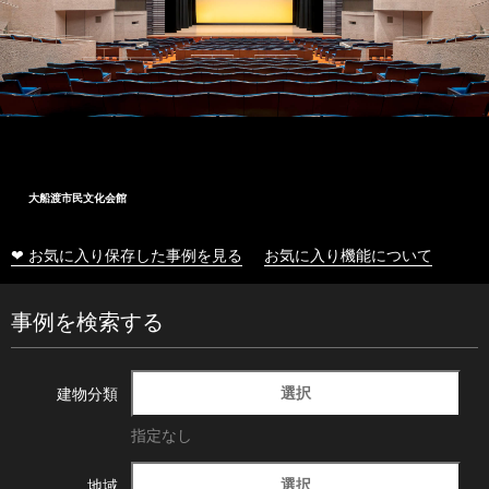
大船渡市民文化会館
❤ お気に入り保存した事例を見る
お気に入り機能について
事例を検索する
選択
建物分類
指定なし
選択
地域