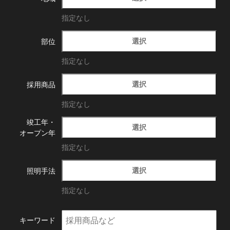
指定なし
選択
部位
指定なし
選択
採用商品
指定なし
竣工年・
選択
オープン年
指定なし
選択
照明手法
指定なし
キーワード