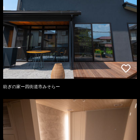
紡ぎの家ー四街道市みそらー