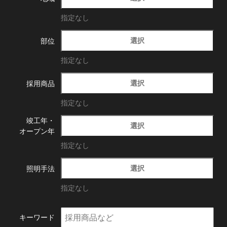
指定なし
選択
部位
指定なし
選択
採用商品
指定なし
竣工年・
選択
オープン年
指定なし
選択
照明手法
指定なし
キーワード