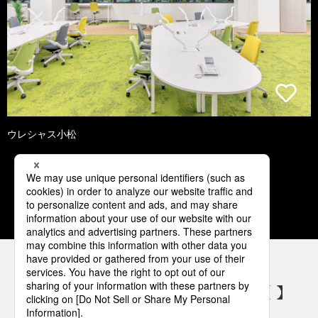
ウレシャス小松
1
2
3
4
5
パナソニックの電気設備 SNSアカウント