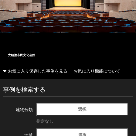
大船渡市民文化会館
❤ お気に入り保存した事例を見る
お気に入り機能について
事例を検索する
選択
建物分類
指定なし
選択
地域