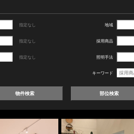
指定なし
地域
指定なし
採用商品
指定なし
照明手法
キーワード
物件検索
部位検索