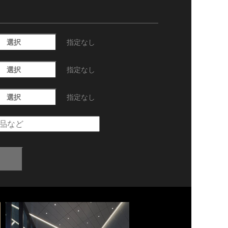
選択
指定なし
選択
指定なし
選択
指定なし