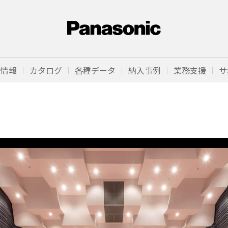
品情報
カタログ
各種データ
納入事例
業務支援
サ