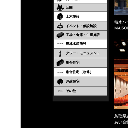
公園
土木施設
積水ハ
イベント・仮設施設
MAISO
工場・倉庫・生産施設
農林水産施設
タワー・モニュメント
集合住宅
集合住宅（改修）
戸建住宅
その他
鳥取県
あい会