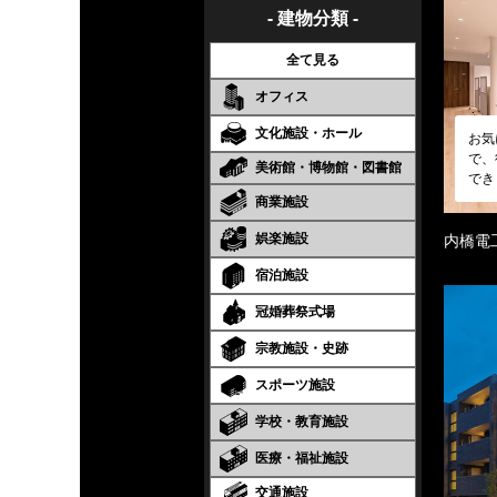
- 建物分類 -
全て見る
オフィス
文化施設・ホール
お気
で、
美術館・博物館・図書館
でき
商業施設
娯楽施設
内橋電
宿泊施設
冠婚葬祭式場
宗教施設・史跡
スポーツ施設
学校・教育施設
医療・福祉施設
交通施設