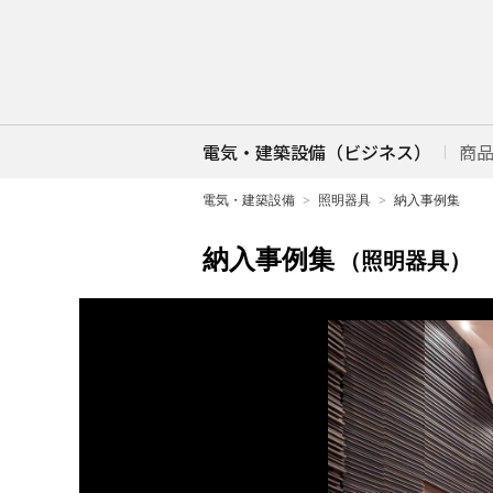
電気・建築設備（ビジネス）
商
電気・建築設備
照明器具
納入事例集
納入事例集
（照明器具）