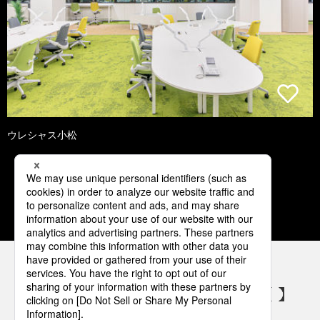
ウレシャス小松
1
2
3
4
5
パナソニックの電気設備 SNSアカウント