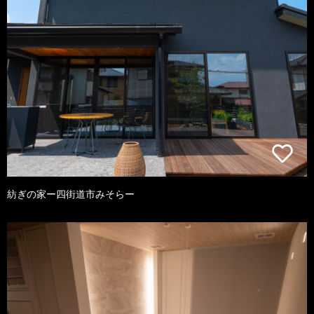
紡ぎの家ー四街道市みそらー