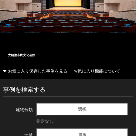
大船渡市民文化会館
❤ お気に入り保存した事例を見る
お気に入り機能について
事例を検索する
選択
建物分類
指定なし
選択
地域