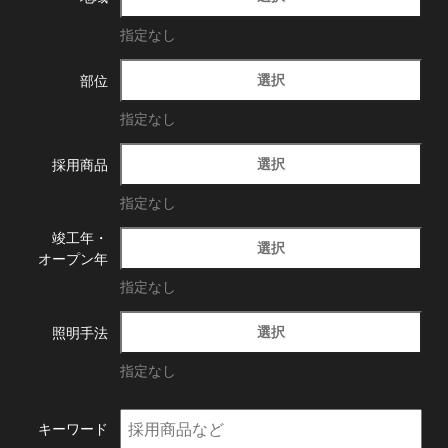
指定なし
選択
部位
指定なし
選択
採用商品
指定なし
竣工年・
選択
オープン年
指定なし
選択
照明手法
指定なし
キーワード