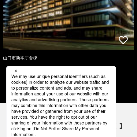
山口市新本庁舎棟
1
2
3
4
5
パナソニックの電気設備 SNSアカウント