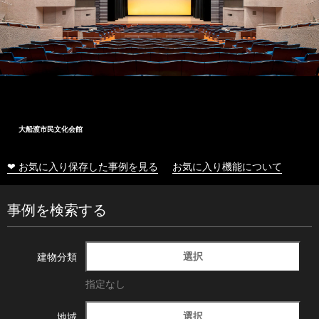
大船渡市民文化会館
❤ お気に入り保存した事例を見る
お気に入り機能について
事例を検索する
選択
建物分類
指定なし
選択
地域