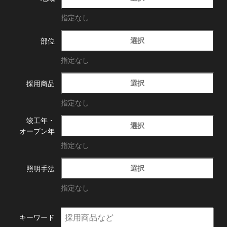
指定なし
選択
部位
指定なし
選択
採用商品
指定なし
竣工年・
選択
オープン年
指定なし
選択
照明手法
指定なし
キーワード