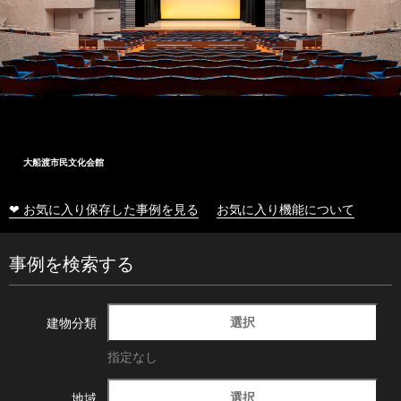
大船渡市民文化会館
❤ お気に入り保存した事例を見る
お気に入り機能について
事例を検索する
選択
建物分類
指定なし
選択
地域