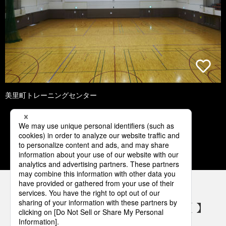
美里町トレーニングセンター
1
2
3
4
5
パナソニックの電気設備 SNSアカウント