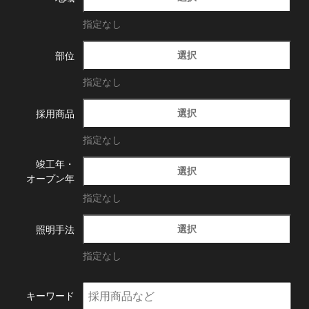
指定なし
選択
部位
指定なし
選択
採用商品
指定なし
竣工年・
選択
オープン年
指定なし
選択
照明手法
指定なし
キーワード