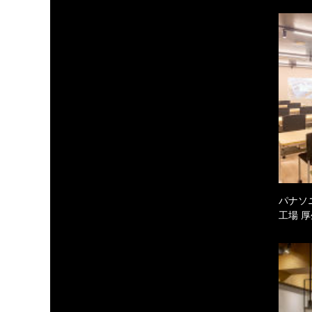
パナソ
工場 