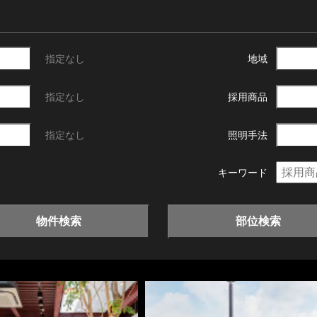
指定なし
地域
指定なし
採用商品
指定なし
照明手法
キーワード
物件検索
部位検索