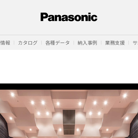
品情報
カタログ
各種データ
納入事例
業務支援
サ