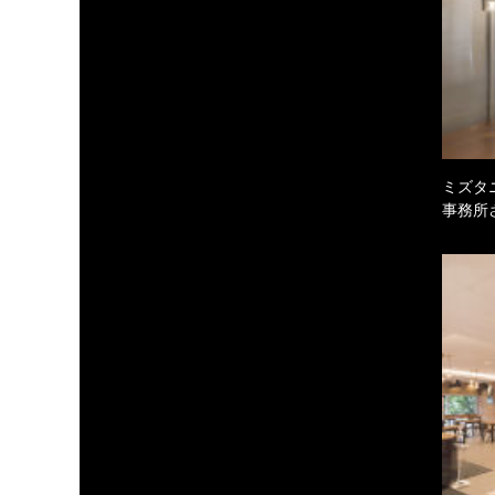
ミズタ
事務所