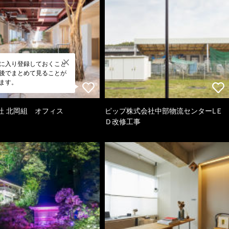
に入り登録しておくこと
後でまとめて見ることが
ます。
社 北岡組 オフィス
ピップ株式会社中部物流センターLＥ
Ｄ改修工事