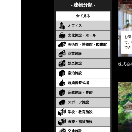
- 建物分類 -
全て見る
オフィス
文化施設・ホール
お気
で、
美術館・博物館・図書館
でき
商業施設
娯楽施設
株式会
宿泊施設
冠婚葬祭式場
宗教施設・史跡
スポーツ施設
学校・教育施設
医療・福祉施設
交通施設