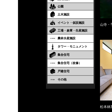
公園
土木施設
イベント・仮設施設
山寺・
工場・倉庫・生産施設
農林水産施設
タワー・モニュメント
集合住宅
集合住宅（改修）
戸建住宅
その他
松本林