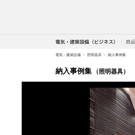
電気・建築設備（ビジネス）
商
電気・建築設備
照明器具
納入事例集
納入事例集
（照明器具）