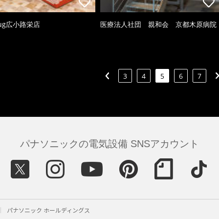
ug広小路栄店
医療法人社団 親和会 京都木原病院
3
4
5
6
7
パナソニックの電気設備 SNSアカウント
パナソニック ホールディングス