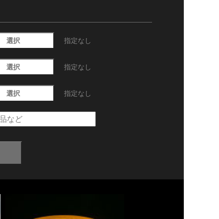
選択
指定なし
選択
指定なし
選択
指定なし