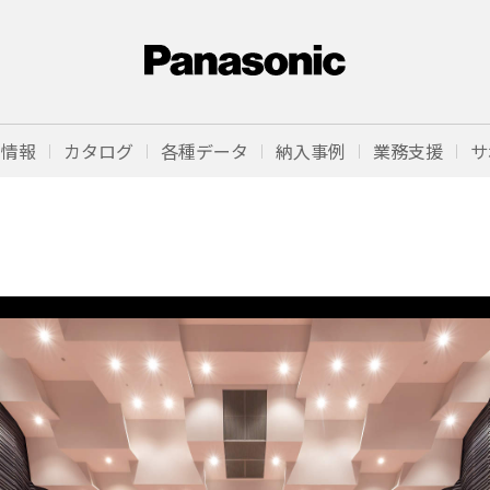
品情報
カタログ
各種データ
納入事例
業務支援
サ