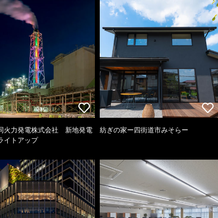
同火力発電株式会社 新地発電
紡ぎの家ー四街道市みそらー
ライトアップ