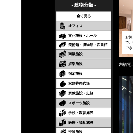
- 建物分類 -
全て見る
オフィス
文化施設・ホール
お気
で、
美術館・博物館・図書館
でき
商業施設
娯楽施設
内橋電
宿泊施設
冠婚葬祭式場
宗教施設・史跡
スポーツ施設
学校・教育施設
医療・福祉施設
交通施設