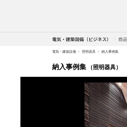
電気・建築設備（ビジネス）
商
電気・建築設備
照明器具
納入事例集
納入事例集
（照明器具）