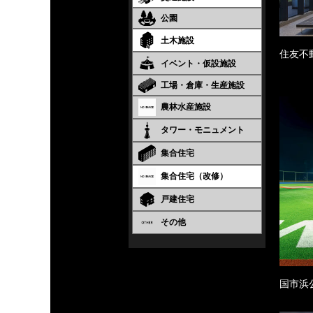
公園
土木施設
住友不
イベント・仮設施設
工場・倉庫・生産施設
農林水産施設
タワー・モニュメント
集合住宅
集合住宅（改修）
戸建住宅
その他
国市浜