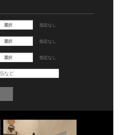
選択
指定なし
選択
指定なし
選択
指定なし