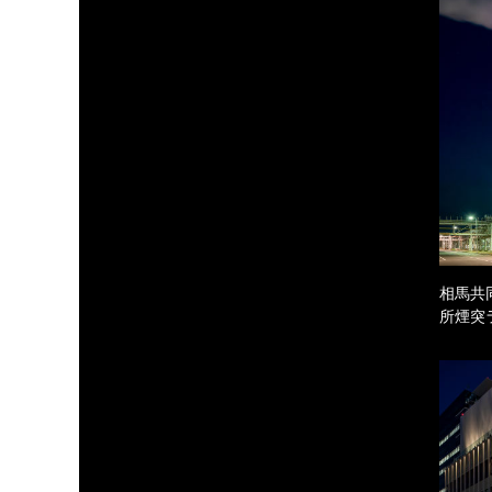
相馬共
所煙突