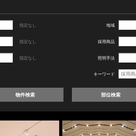
指定なし
地域
指定なし
採用商品
指定なし
照明手法
キーワード
物件検索
部位検索