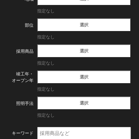
指定なし
選択
部位
指定なし
選択
採用商品
指定なし
竣工年・
選択
オープン年
指定なし
選択
照明手法
指定なし
キーワード