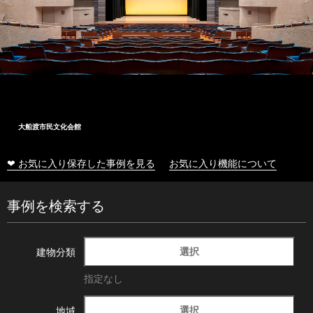
大船渡市民文化会館
❤ お気に入り保存した事例を見る
お気に入り機能について
事例を検索する
選択
建物分類
指定なし
選択
地域