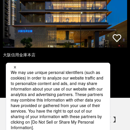
大阪信用金庫本店
1
2
3
4
5
パナソニックの電気設備 SNSアカウント