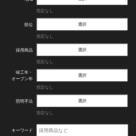
指定なし
選択
部位
指定なし
選択
採用商品
指定なし
竣工年・
選択
オープン年
指定なし
選択
照明手法
指定なし
キーワード