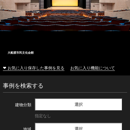
大船渡市民文化会館
❤ お気に入り保存した事例を見る
お気に入り機能について
事例を検索する
選択
建物分類
指定なし
選択
地域