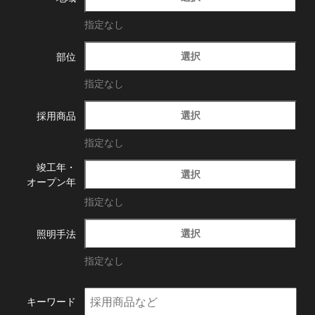
指定なし
選択
部位
指定なし
選択
採用商品
指定なし
竣工年・
選択
オープン年
指定なし
選択
照明手法
指定なし
キーワード