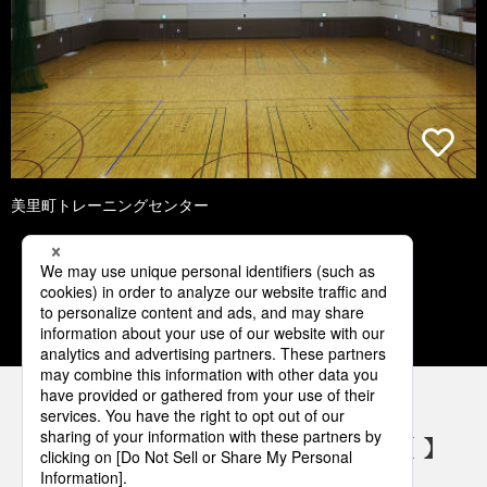
美里町トレーニングセンター
1
2
3
4
5
パナソニックの電気設備 SNSアカウント