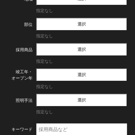
指定なし
選択
部位
指定なし
選択
採用商品
指定なし
竣工年・
選択
オープン年
指定なし
選択
照明手法
指定なし
キーワード