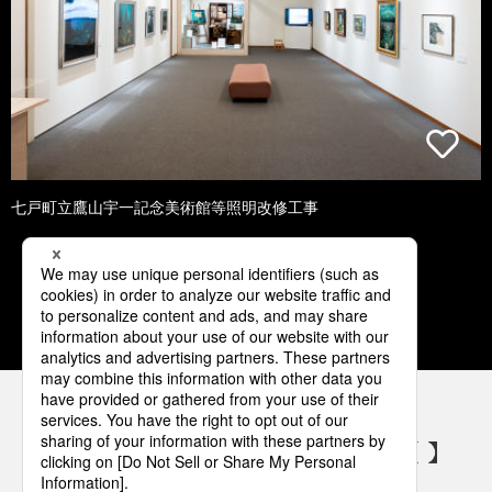
七戸町立鷹山宇一記念美術館等照明改修工事
1
2
3
4
5
パナソニックの電気設備 SNSアカウント