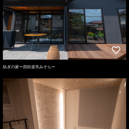
紡ぎの家ー四街道市みそらー