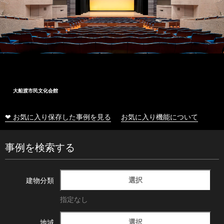
大船渡市民文化会館
❤ お気に入り保存した事例を見る
お気に入り機能について
事例を検索する
選択
建物分類
指定なし
選択
地域