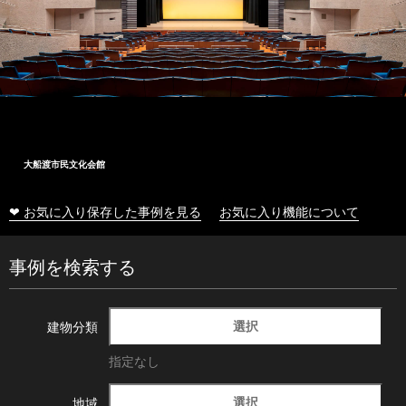
大船渡市民文化会館
❤ お気に入り保存した事例を見る
お気に入り機能について
事例を検索する
選択
建物分類
指定なし
選択
地域