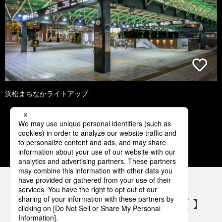
浜松まちなかライトアップ
1
2
3
4
5
パナソニックの電気設備 SNSアカウント