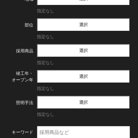
指定なし
選択
部位
指定なし
選択
採用商品
指定なし
竣工年・
選択
オープン年
指定なし
選択
照明手法
指定なし
キーワード