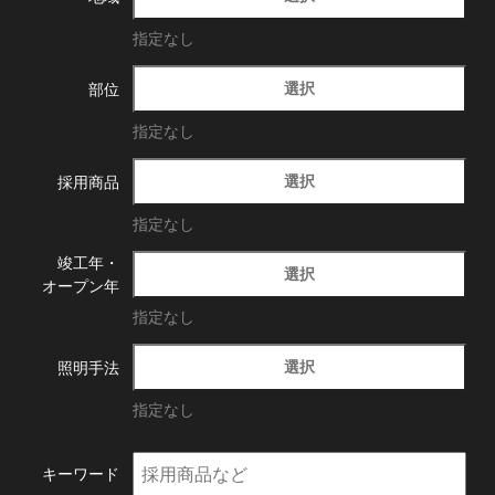
指定なし
選択
部位
指定なし
選択
採用商品
指定なし
竣工年・
選択
オープン年
指定なし
選択
照明手法
指定なし
キーワード