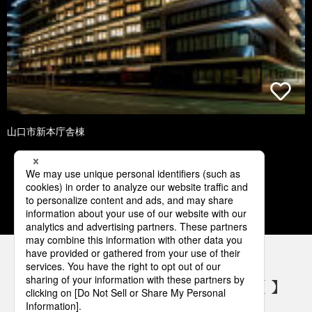
山口市新本庁舎棟
1
2
3
4
5
パナソニックの電気設備 SNSアカウント