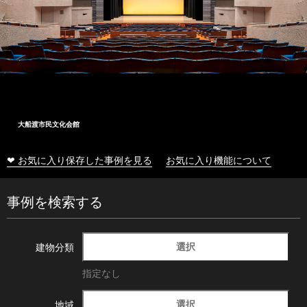
大船渡市民文化会館
❤ お気に入り保存した事例を見る
お気に入り機能について
事例を検索する
選択
建物分類
指定なし
選択
地域