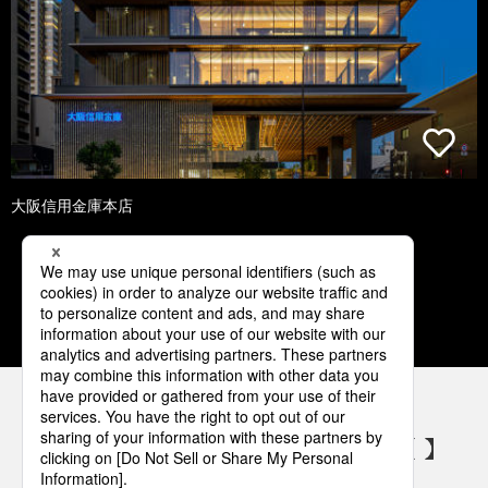
大阪信用金庫本店
1
2
3
4
5
パナソニックの電気設備 SNSアカウント