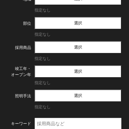
指定なし
選択
部位
指定なし
選択
採用商品
指定なし
竣工年・
選択
オープン年
指定なし
選択
照明手法
指定なし
キーワード