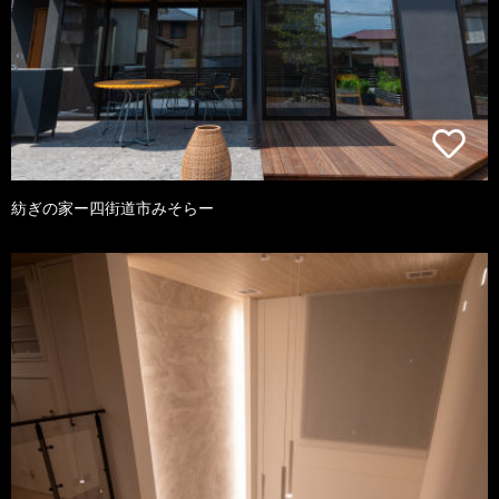
紡ぎの家ー四街道市みそらー