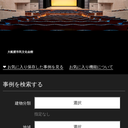
大船渡市民文化会館
❤ お気に入り保存した事例を見る
お気に入り機能について
事例を検索する
選択
建物分類
指定なし
選択
地域