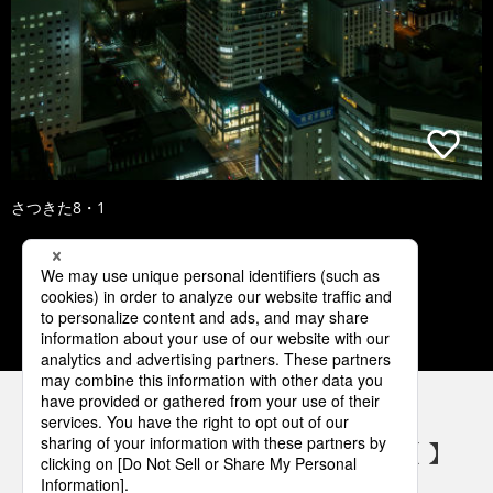
さつきた8・1
1
2
3
4
5
パナソニックの電気設備 SNSアカウント