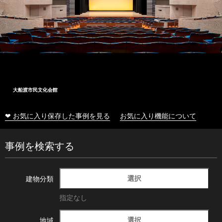
大船渡市民文化会館
❤ お気に入り保存した事例を見る
お気に入り機能について
事例を検索する
選択
建物分類
指定なし
選択
地域