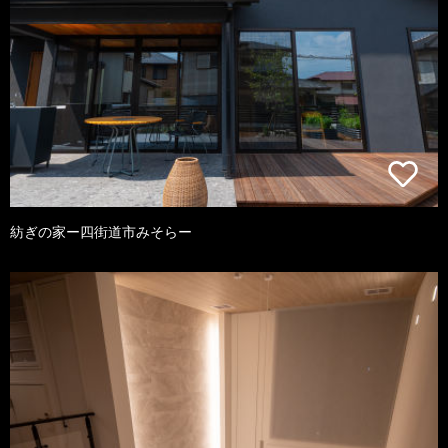
紡ぎの家ー四街道市みそらー