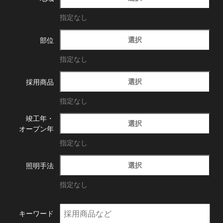
指定なし
選択
部位
指定なし
選択
採用商品
指定なし
竣工年・
選択
オープン年
指定なし
選択
照明手法
指定なし
キーワード