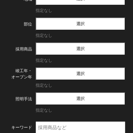
指定なし
選択
部位
指定なし
選択
採用商品
指定なし
竣工年・
選択
オープン年
指定なし
選択
照明手法
指定なし
キーワード