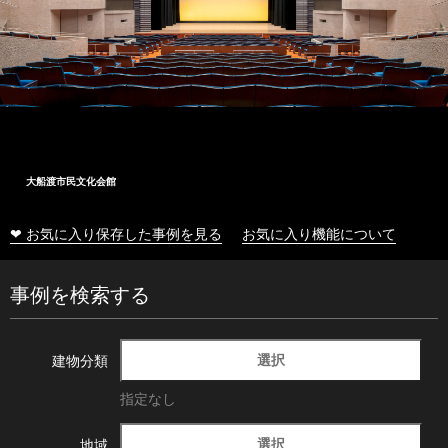
大船渡市民文化会館
❤ お気に入り保存した事例を見る
お気に入り機能について
事例を検索する
選択
建物分類
指定なし
選択
地域