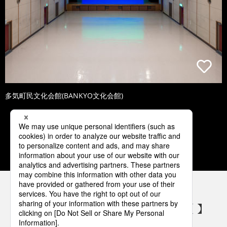
多気町民文化会館(BANKYO文化会館)
1
2
3
4
5
パナソニックの電気設備 SNSアカウント