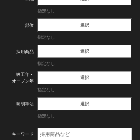
指定なし
選択
部位
指定なし
選択
採用商品
指定なし
竣工年・
選択
オープン年
指定なし
選択
照明手法
指定なし
キーワード