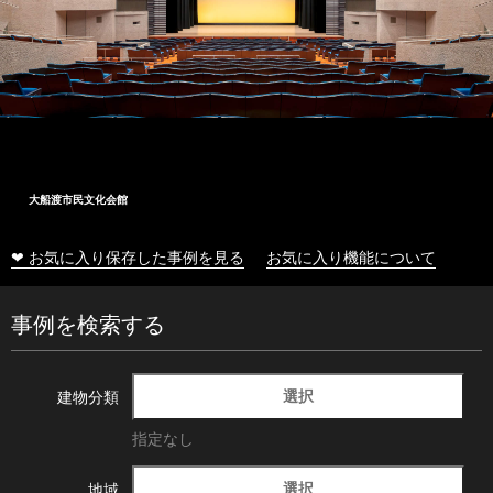
大船渡市民文化会館
❤ お気に入り保存した事例を見る
お気に入り機能について
事例を検索する
選択
建物分類
指定なし
選択
地域