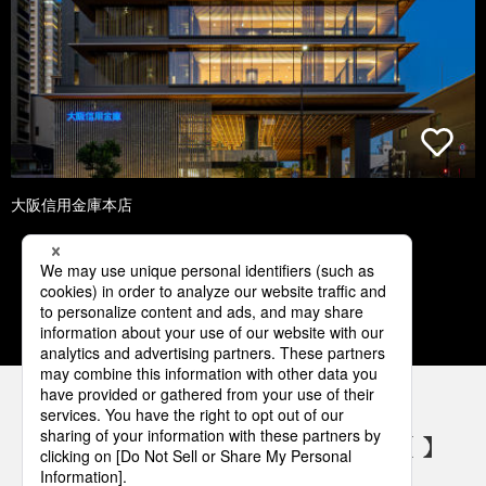
大阪信用金庫本店
1
2
3
4
5
パナソニックの電気設備 SNSアカウント