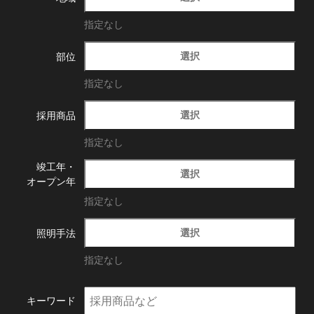
指定なし
選択
部位
指定なし
選択
採用商品
指定なし
竣工年・
選択
オープン年
指定なし
選択
照明手法
指定なし
キーワード