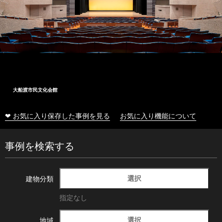
大船渡市民文化会館
❤ お気に入り保存した事例を見る
お気に入り機能について
事例を検索する
選択
建物分類
指定なし
選択
地域