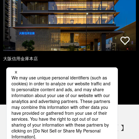
大阪信用金庫本店
1
2
3
4
5
パナソニックの電気設備 SNSアカウント