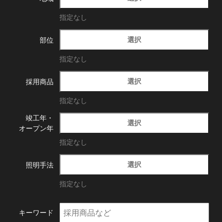
指定なし
選択
部位
指定なし
選択
採用商品
指定なし
竣工年・
選択
オープン年
指定なし
選択
照明手法
指定なし
キーワード