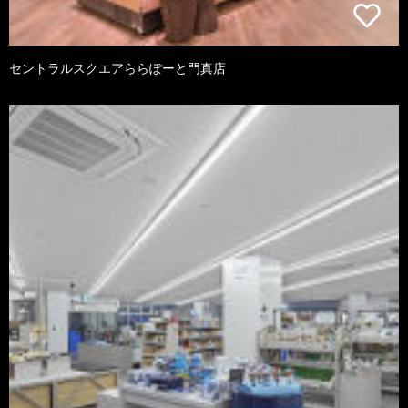
セントラルスクエアららぽーと門真店