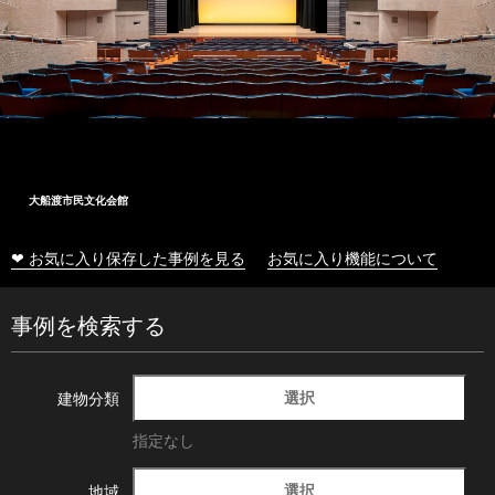
大船渡市民文化会館
❤ お気に入り保存した事例を見る
お気に入り機能について
事例を検索する
選択
建物分類
指定なし
選択
地域