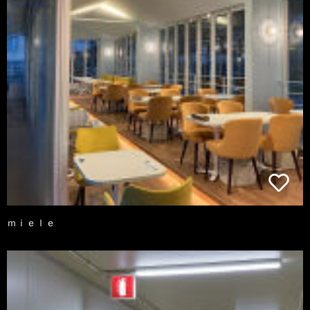
ｍｉｅｌｅ