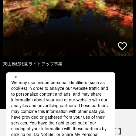
東山動植物園ライトアップ事業
1
2
3
4
5
パナソニックの電気設備 SNSアカウント