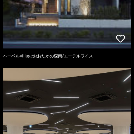
ヘーベルVillageおおたかの森南/エーデルワイス