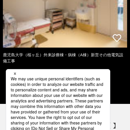
鹿児島大学（桜ヶ丘）外来診療棟・病棟（A棟）新営その他電気設
備工事
1
2
3
4
5
パナソニックの電気設備 SNSアカウント