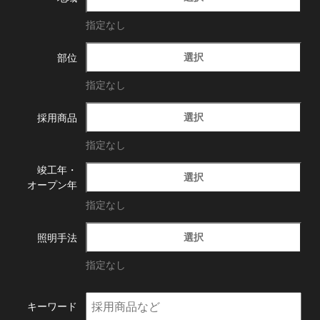
指定なし
選択
部位
指定なし
選択
採用商品
指定なし
竣工年・
選択
オープン年
指定なし
選択
照明手法
指定なし
キーワード