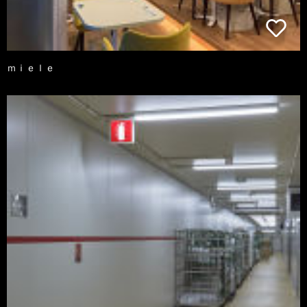
ｍｉｅｌｅ