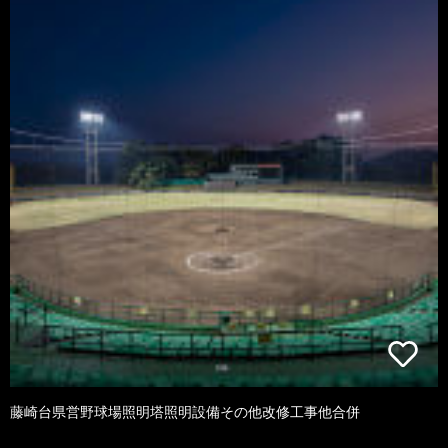
藤崎台県営野球場照明塔照明設備その他改修工事他合併