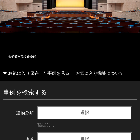
大船渡市民文化会館
❤ お気に入り保存した事例を見る
お気に入り機能について
事例を検索する
選択
建物分類
指定なし
選択
地域