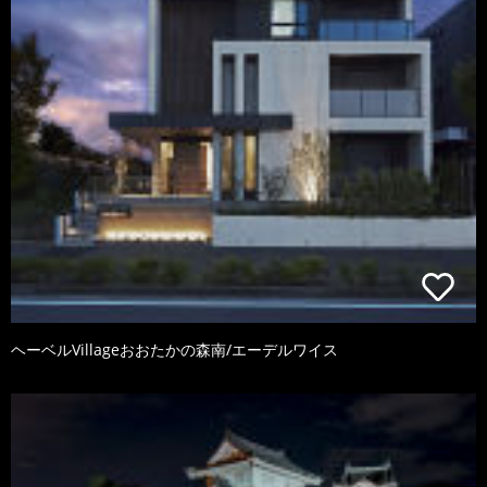
ヘーベルVillageおおたかの森南/エーデルワイス