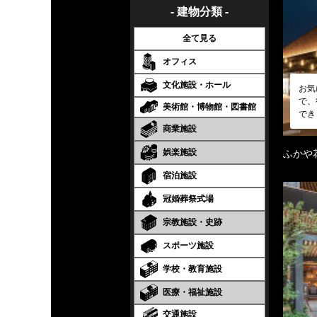
- 建物分類 -
全て見る
オフィス
文化施設・ホール
お気
で、
美術館・博物館・図書館
でき
商業施設
娯楽施設
ふかや
宿泊施設
冠婚葬祭式場
宗教施設・史跡
スポーツ施設
学校・教育施設
医療・福祉施設
交通施設