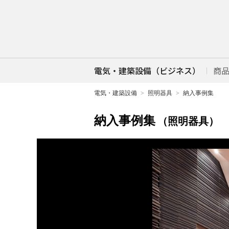
電気・建築設備（ビジネス）
商
電気・建築設備
照明器具
納入事例集
納入事例集
（照明器具）