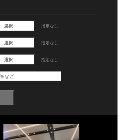
選択
指定なし
選択
指定なし
選択
指定なし