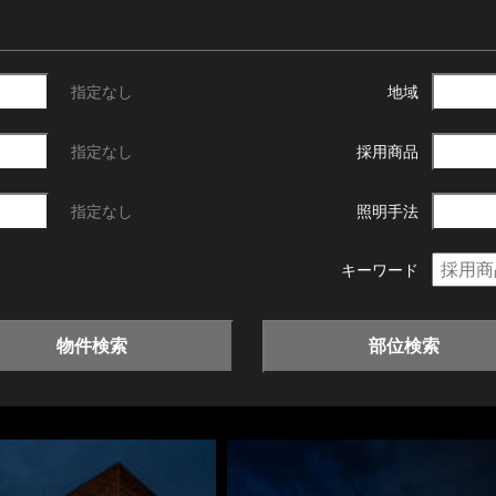
指定なし
地域
指定なし
採用商品
指定なし
照明手法
キーワード
物件検索
部位検索