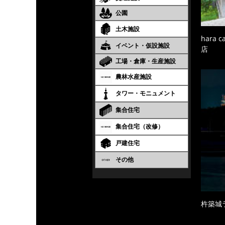
公園
土木施設
hara
イベント・仮設施設
店
工場・倉庫・生産施設
農林水産施設
タワー・モニュメント
集合住宅
集合住宅（改修）
戸建住宅
その他
杵築城