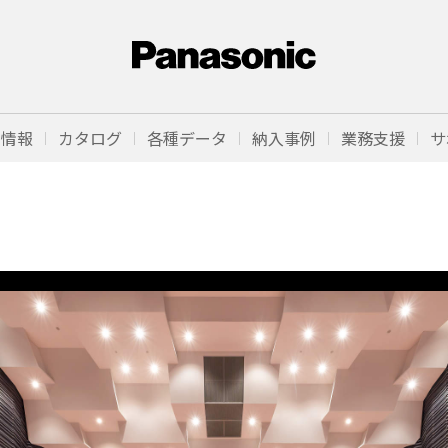
品情報
カタログ
各種データ
納入事例
業務支援
サ