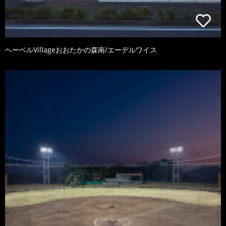
ヘーベルVillageおおたかの森南/エーデルワイス