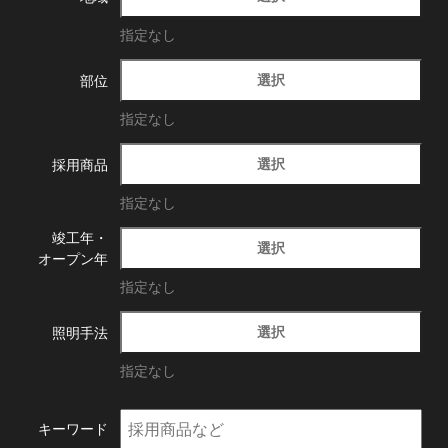
指定なし
選択
部位
指定なし
選択
採用商品
指定なし
竣工年・
選択
オープン年
指定なし
選択
照明手法
指定なし
キーワード