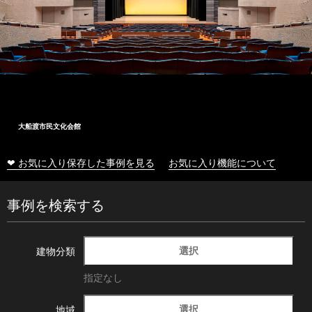
大船渡市民文化会館
❤ お気に入り保存した事例を見る
お気に入り機能について
事例を検索する
選択
建物分類
指定なし
選択
地域