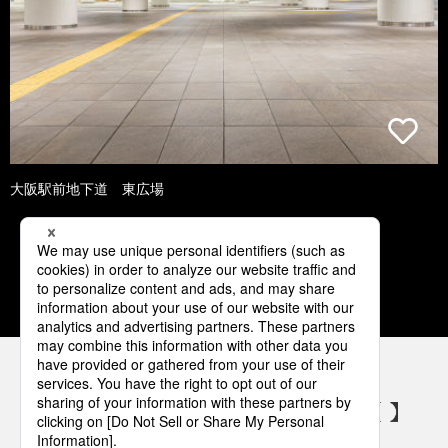
大阪駅前地下道 東広場
1
2
3
4
5
パナソニックの電気設備 SNSアカウント