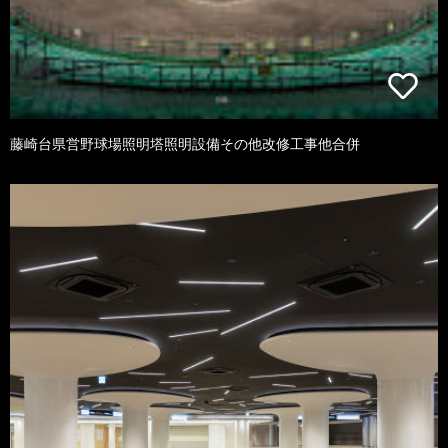
藤崎台県営野球場照明塔照明設備その他改修工事他合併