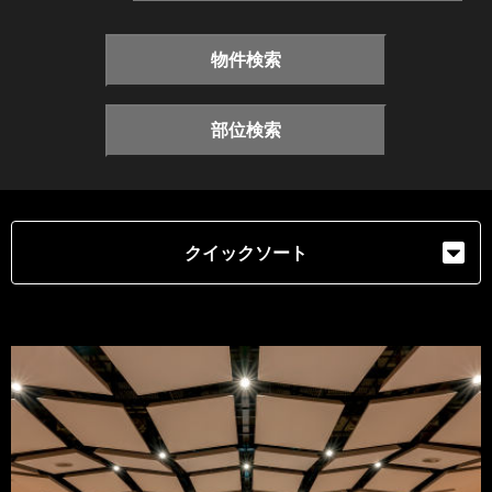
物件検索
部位検索
クイックソート