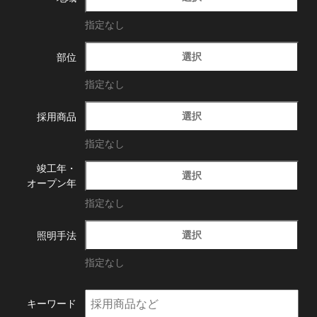
指定なし
選択
部位
指定なし
選択
採用商品
指定なし
竣工年・
選択
オープン年
指定なし
選択
照明手法
指定なし
キーワード