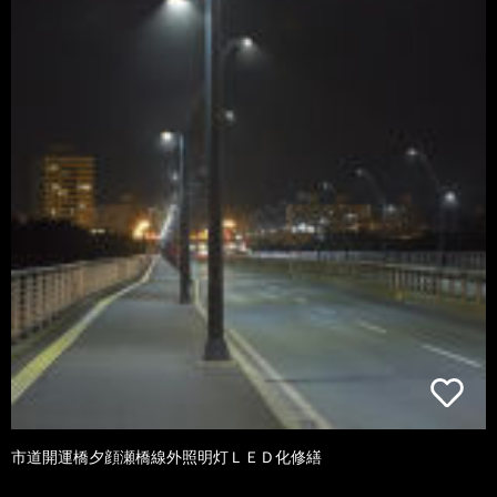
市道開運橋夕顔瀬橋線外照明灯ＬＥＤ化修繕