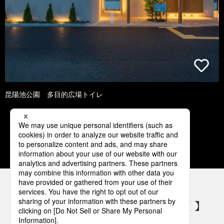
昆陽池公園 多目的広場トイレ
1
2
3
4
5
パナソニックの電気設備 SNSアカウント