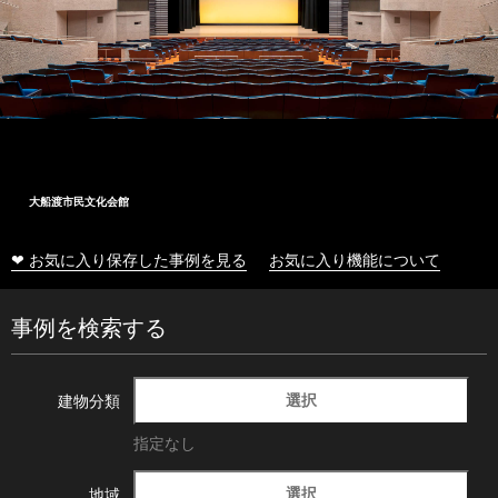
大船渡市民文化会館
❤ お気に入り保存した事例を見る
お気に入り機能について
事例を検索する
選択
建物分類
指定なし
選択
地域