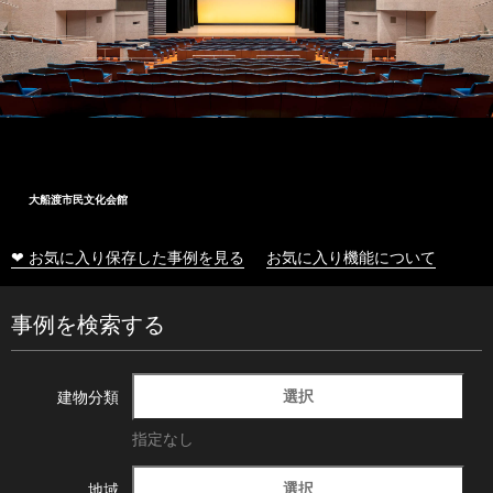
大船渡市民文化会館
❤ お気に入り保存した事例を見る
お気に入り機能について
事例を検索する
選択
建物分類
指定なし
選択
地域