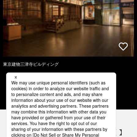
東京建物三津寺ビルディング
1
2
3
4
5
パナソニックの電気設備 SNSアカウント