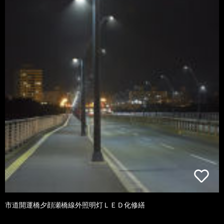
市道開運橋夕顔瀬橋線外照明灯ＬＥＤ化修繕