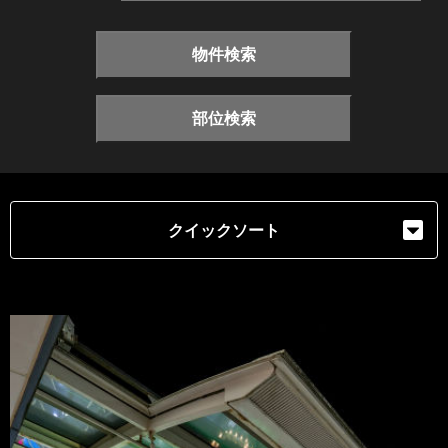
物件検索
部位検索
クイックソート