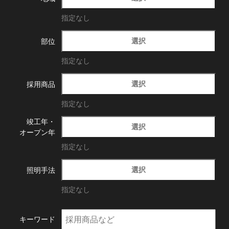
指定なし
選択
部位
指定なし
選択
採用商品
指定なし
竣工年・
選択
オープン年
指定なし
選択
照明手法
指定なし
キーワード