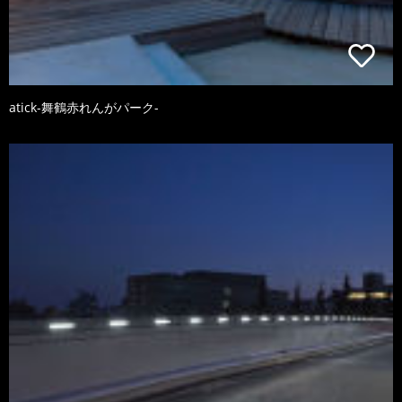
atick-舞鶴赤れんがパーク-