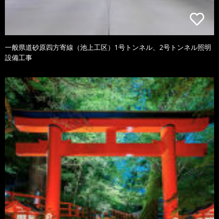
一般県道砂原四方寄線（池上工区）1号トンネル、2号トンネル照明
設備工事