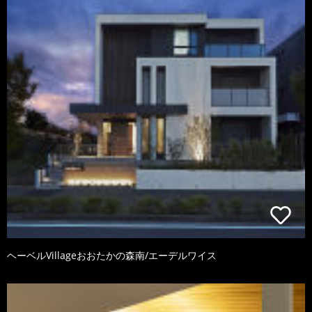
ヘーベルVillageおおたかの森南/エーデルワイス