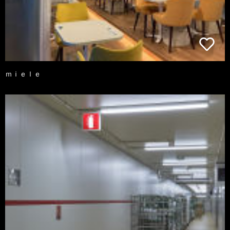
ｍｉｅｌｅ