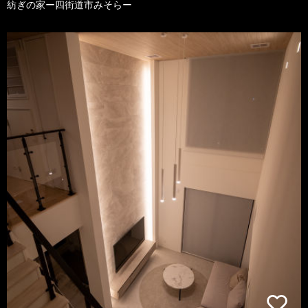
紡ぎの家ー四街道市みそらー