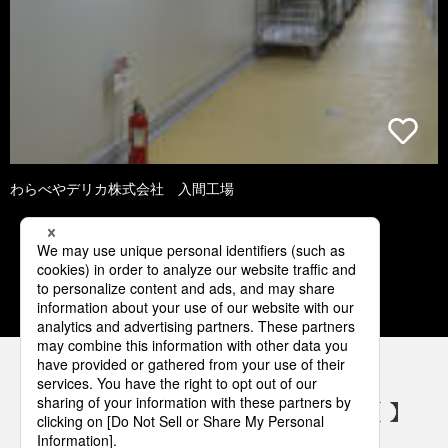
わらべやデリカ株式会社 入間工場
1
2
3
4
5
パナソニックの電気設備 SNSアカウント