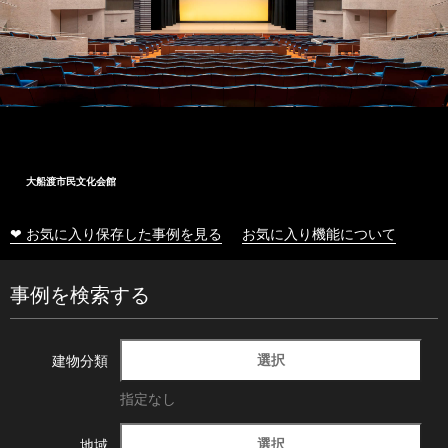
大船渡市民文化会館
❤ お気に入り保存した事例を見る
お気に入り機能について
事例を検索する
選択
建物分類
指定なし
選択
地域