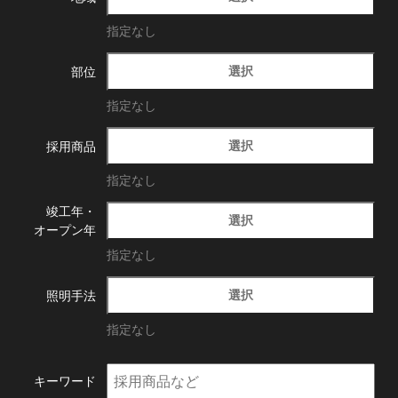
指定なし
選択
部位
指定なし
選択
採用商品
指定なし
竣工年・
選択
オープン年
指定なし
選択
照明手法
指定なし
キーワード