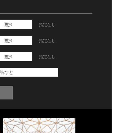
選択
指定なし
選択
指定なし
選択
指定なし