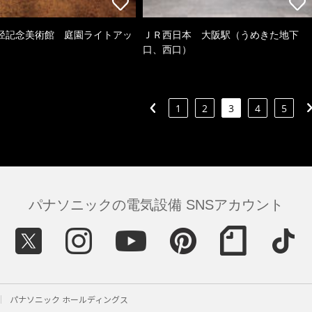
径記念美術館 庭園ライトアッ
ＪＲ西日本 大阪駅（うめきた地下
口、西口）
1
2
3
4
5
パナソニックの電気設備 SNSアカウント
パナソニック ホールディングス