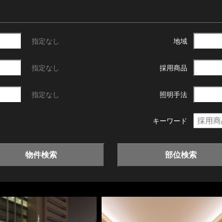
指定なし
地域
指定なし
採用商品
指定なし
照明手法
キーワード
物件検索
部位検索