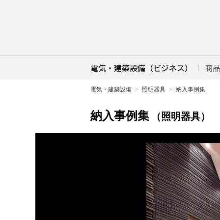
電気・建築設備（ビジネス）
商
電気・建築設備
照明器具
納入事例集
納入事例集
（照明器具）