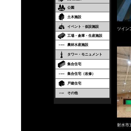
公園
土木施設
イベント・仮設施設
ツイン
工場・倉庫・生産施設
農林水産施設
タワー・モニュメント
集合住宅
集合住宅（改修）
戸建住宅
その他
射水市