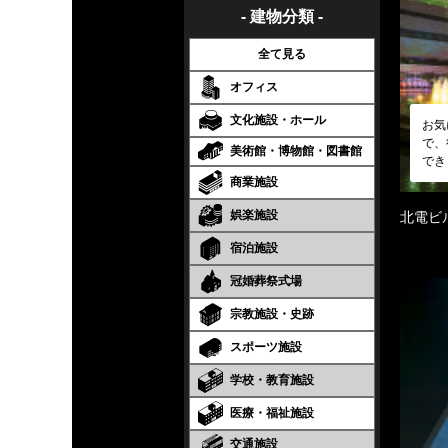
- 建物分類 -
全て見る
オフィス
文化施設・ホール
お気
で、
美術館・博物館・図書館
でき
商業施設
娯楽施設
北電ビ
宿泊施設
冠婚葬祭式場
宗教施設・史跡
スポーツ施設
学校・教育施設
医療・福祉施設
交通施設