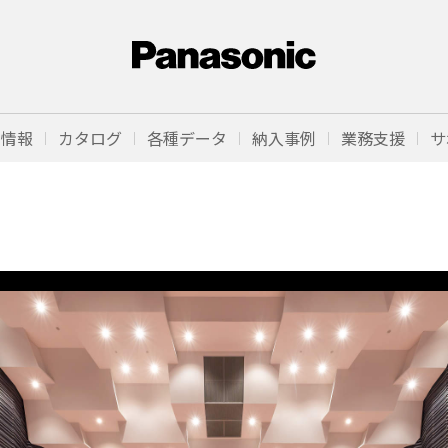
品情報
カタログ
各種データ
納入事例
業務支援
サ