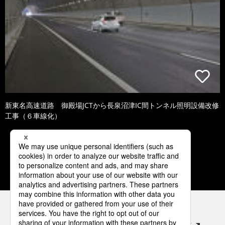
新東名高速道路 御殿場JCTから長泉沼津IC間トンネル照明設備改修
工事（６車線化）
3
4
5
6
7
パナソニックの電気設備 SNSアカウント