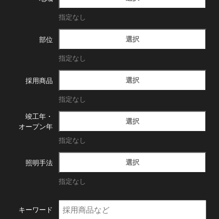
指定なし
選択
部位
指定なし
選択
採用商品
指定なし
竣工年・
選択
オープン年
指定なし
選択
照明手法
指定なし
キーワード