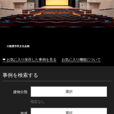
大船渡市民文化会館
❤ お気に入り保存した事例を見る
お気に入り機能について
事例を検索する
選択
建物分類
指定なし
選択
地域