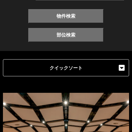
物件検索
部位検索
クイックソート