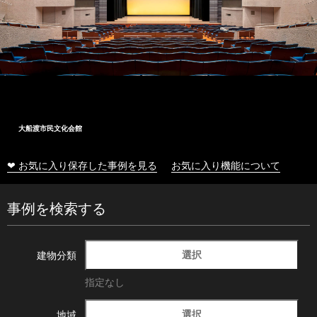
大船渡市民文化会館
❤ お気に入り保存した事例を見る
お気に入り機能について
事例を検索する
選択
建物分類
指定なし
選択
地域