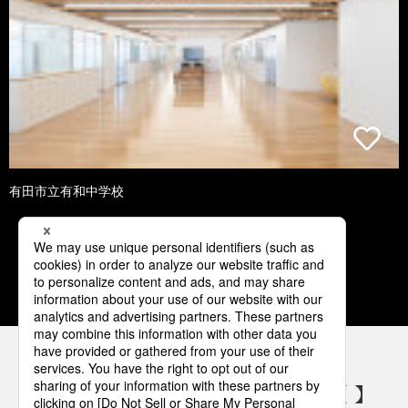
有田市立有和中学校
1
2
3
4
5
パナソニックの電気設備 SNSアカウント