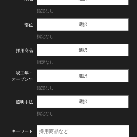
指定なし
選択
部位
指定なし
選択
採用商品
指定なし
竣工年・
選択
オープン年
指定なし
選択
照明手法
指定なし
キーワード