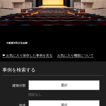
大船渡市民文化会館
❤ お気に入り保存した事例を見る
お気に入り機能について
事例を検索する
選択
建物分類
指定なし
選択
地域