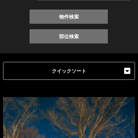
物件検索
部位検索
クイックソート