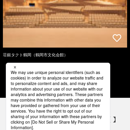
荘銀タクト鶴岡（鶴岡市文化会館）
3
4
5
6
7
パナソニックの電気設備 SNSアカウント