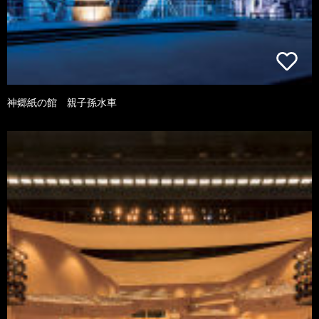
神郷紙の館 親子孫水車