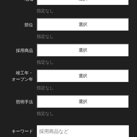
指定なし
選択
部位
指定なし
選択
採用商品
指定なし
竣工年・
選択
オープン年
指定なし
選択
照明手法
指定なし
キーワード