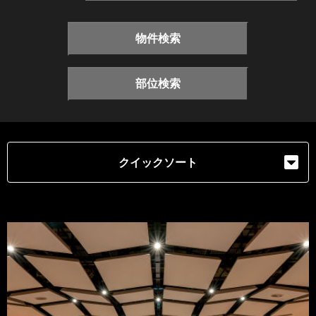
物件検索
部位検索
クイックソート