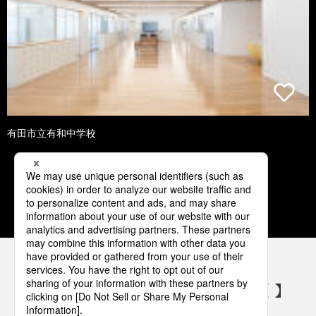
有田市立有和中学校
1
2
3
4
5
パナソニックの電気設備 SNSアカウント