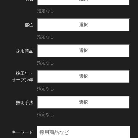
指定なし
選択
部位
指定なし
選択
採用商品
指定なし
竣工年・
選択
オープン年
指定なし
選択
照明手法
指定なし
キーワード