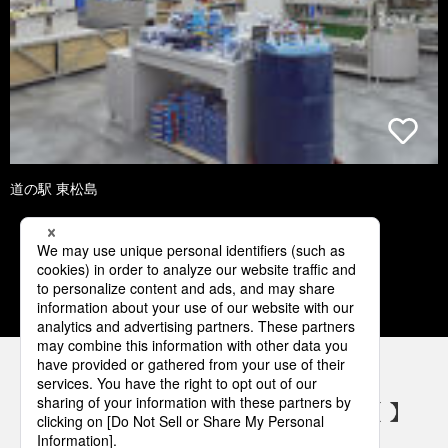
道の駅 東松島
1
2
3
4
5
パナソニックの電気設備 SNSアカウント