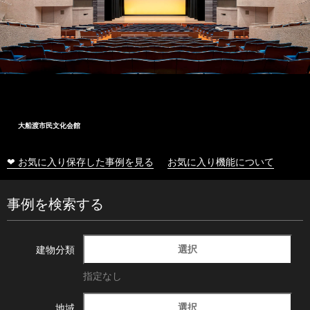
大船渡市民文化会館
❤ お気に入り保存した事例を見る
お気に入り機能について
事例を検索する
選択
建物分類
指定なし
選択
地域