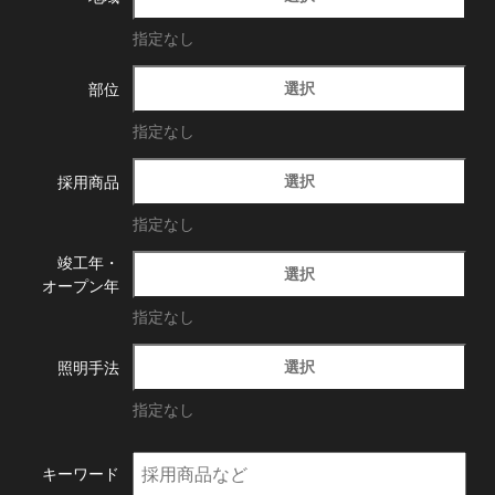
指定なし
選択
部位
指定なし
選択
採用商品
指定なし
竣工年・
選択
オープン年
指定なし
選択
照明手法
指定なし
キーワード