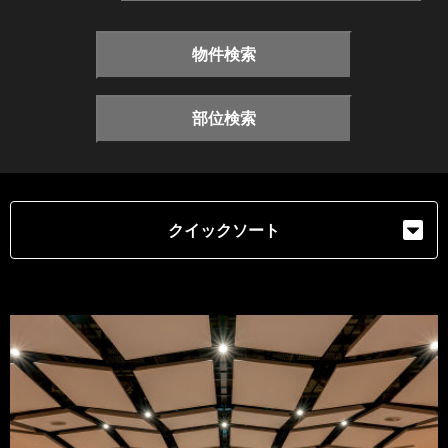
物件検索
部位検索
クイックソート