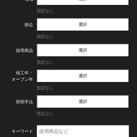
指定なし
選択
部位
指定なし
選択
採用商品
指定なし
竣工年・
選択
オープン年
指定なし
選択
照明手法
指定なし
キーワード