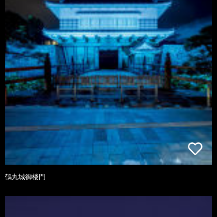
鶴丸城御楼門