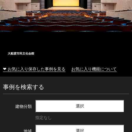
大船渡市民文化会館
❤ お気に入り保存した事例を見る
お気に入り機能について
事例を検索する
選択
建物分類
指定なし
選択
地域