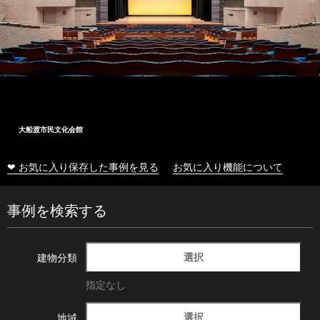
大船渡市民文化会館
❤ お気に入り保存した事例を見る
お気に入り機能について
事例を検索する
選択
建物分類
指定なし
選択
地域