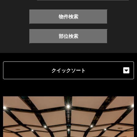
物件検索
部位検索
クイックソート