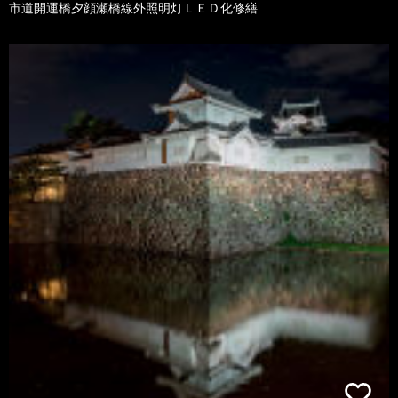
市道開運橋夕顔瀬橋線外照明灯ＬＥＤ化修繕