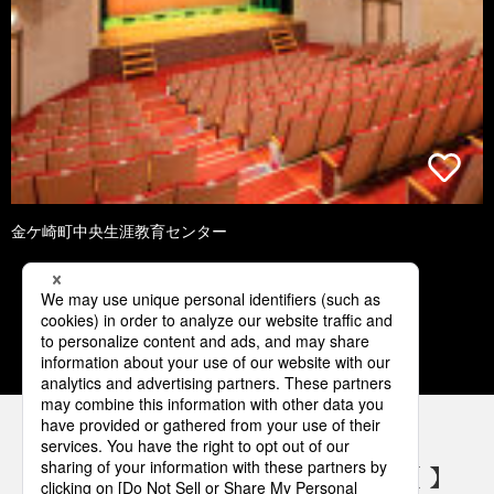
金ケ崎町中央生涯教育センター
1
2
3
4
5
パナソニックの電気設備 SNSアカウント