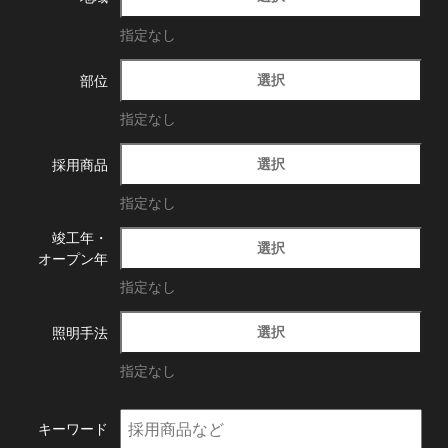
指定なし
選択
部位
指定なし
選択
採用商品
指定なし
竣工年・
選択
オープン年
指定なし
選択
照明手法
指定なし
キーワード