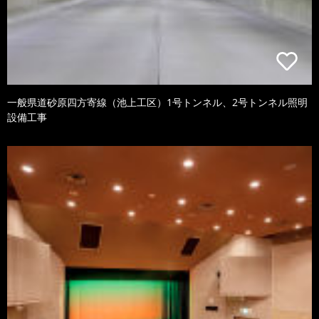
一般県道砂原四方寄線（池上工区）1号トンネル、2号トンネル照明
設備工事