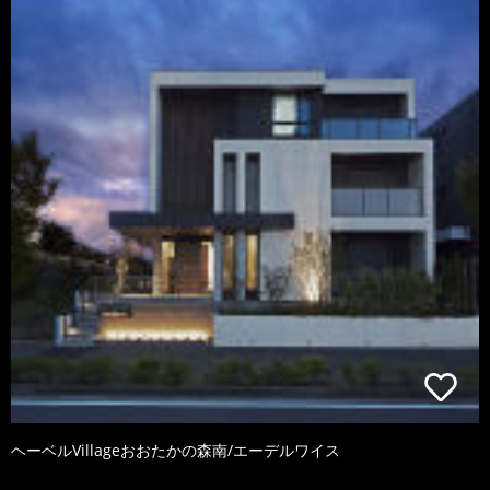
ヘーベルVillageおおたかの森南/エーデルワイス