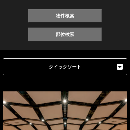
物件検索
部位検索
クイックソート