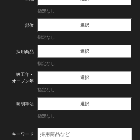
指定なし
選択
部位
指定なし
選択
採用商品
指定なし
竣工年・
選択
オープン年
指定なし
選択
照明手法
指定なし
キーワード