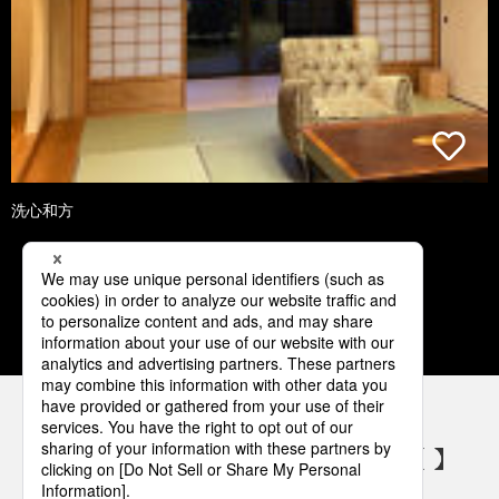
洗心和方
1
2
3
4
5
パナソニックの電気設備 SNSアカウント