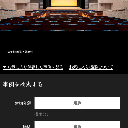
大船渡市民文化会館
❤ お気に入り保存した事例を見る
お気に入り機能について
事例を検索する
選択
建物分類
指定なし
選択
地域