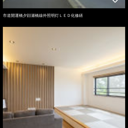
市道開運橋夕顔瀬橋線外照明灯ＬＥＤ化修繕