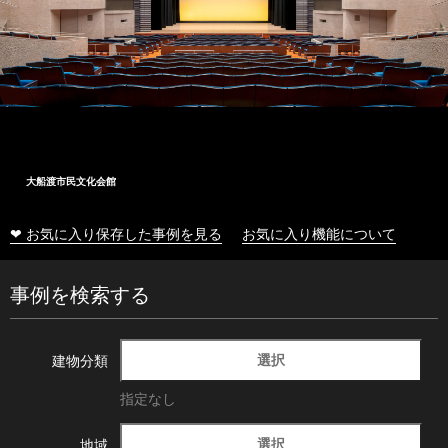
大船渡市民文化会館
❤ お気に入り保存した事例を見る
お気に入り機能について
事例を検索する
選択
建物分類
指定なし
選択
地域