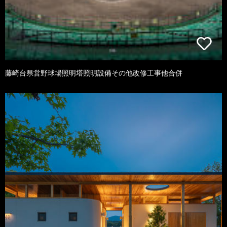
藤崎台県営野球場照明塔照明設備その他改修工事他合併