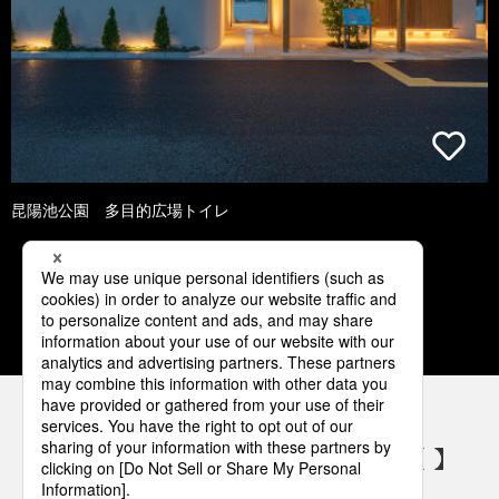
昆陽池公園 多目的広場トイレ
1
2
3
4
5
パナソニックの電気設備 SNSアカウント