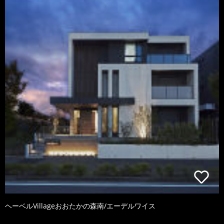
ヘーベルVillageおおたかの森南/エーデルワイス