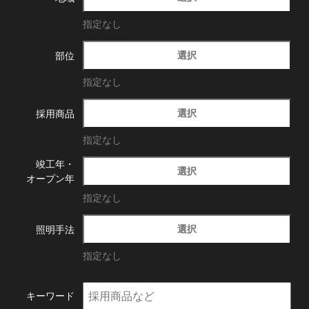
指定なし
選択
部位
指定なし
選択
採用商品
指定なし
竣工年・
選択
オープン年
指定なし
選択
照明手法
指定なし
キーワード