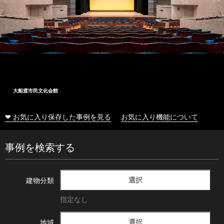
大船渡市民文化会館
❤ お気に入り保存した事例を見る
お気に入り機能について
事例を検索する
選択
建物分類
指定なし
選択
地域