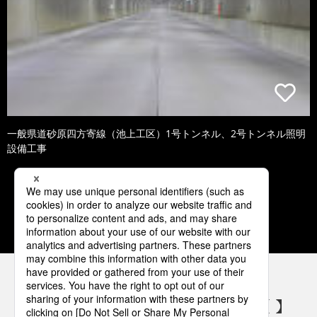
一般県道砂原四方寄線（池上工区）1号トンネル、2号トンネル照明
設備工事
1
2
3
4
5
パナソニックの電気設備 SNSアカウント