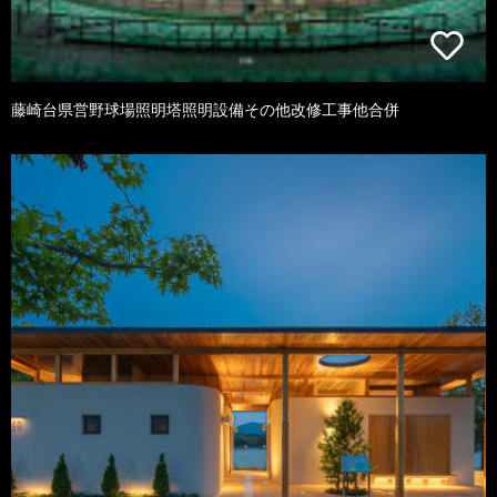
藤崎台県営野球場照明塔照明設備その他改修工事他合併