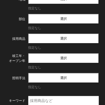
指定なし
選択
部位
指定なし
選択
採用商品
指定なし
竣工年・
選択
オープン年
指定なし
選択
照明手法
指定なし
キーワード