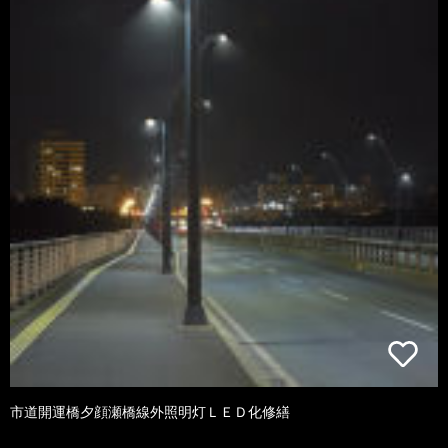
市道開運橋夕顔瀬橋線外照明灯ＬＥＤ化修繕