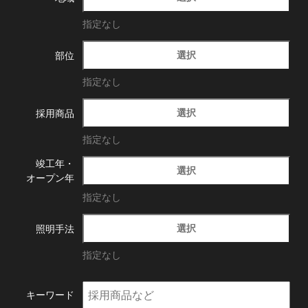
指定なし
選択
部位
指定なし
選択
採用商品
指定なし
竣工年・
選択
オープン年
指定なし
選択
照明手法
指定なし
キーワード