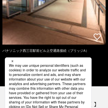
パナソニック西三荘駅前ビル上空通路接続（ブリッジA）
1
2
3
4
5
パナソニックの電気設備 SNSアカウント