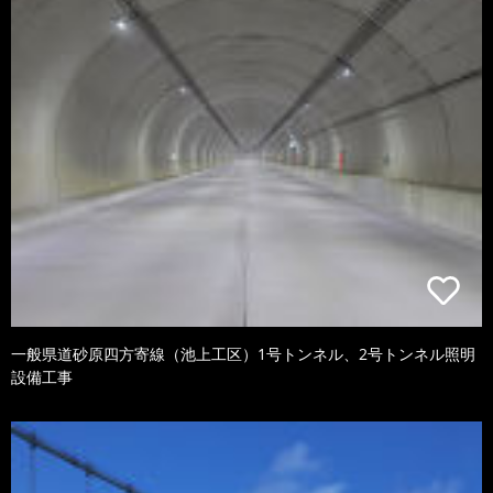
一般県道砂原四方寄線（池上工区）1号トンネル、2号トンネル照明
設備工事