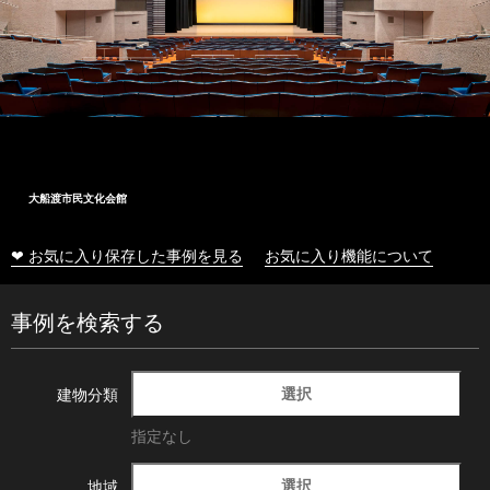
大船渡市民文化会館
❤ お気に入り保存した事例を見る
お気に入り機能について
事例を検索する
選択
建物分類
指定なし
選択
地域