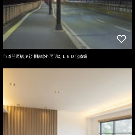
市道開運橋夕顔瀬橋線外照明灯ＬＥＤ化修繕