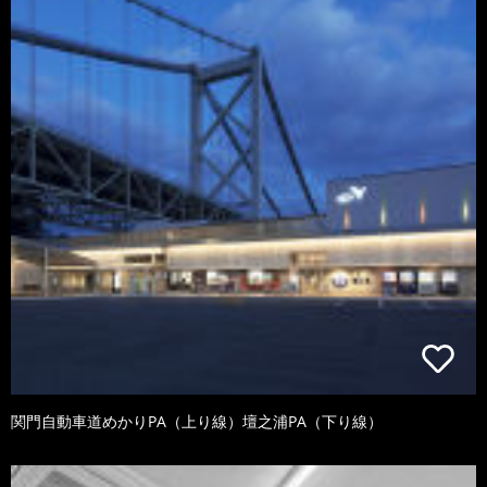
関門自動車道めかりPA（上り線）壇之浦PA（下り線）