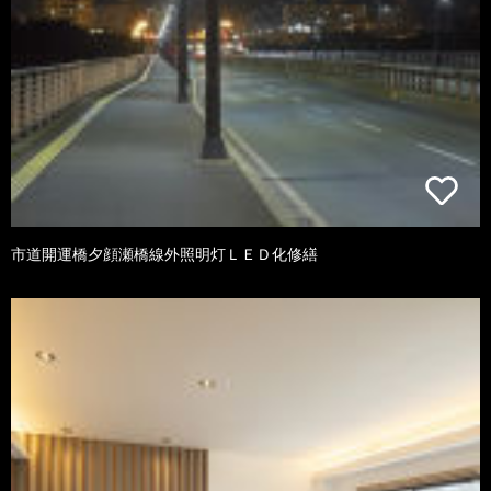
市道開運橋夕顔瀬橋線外照明灯ＬＥＤ化修繕