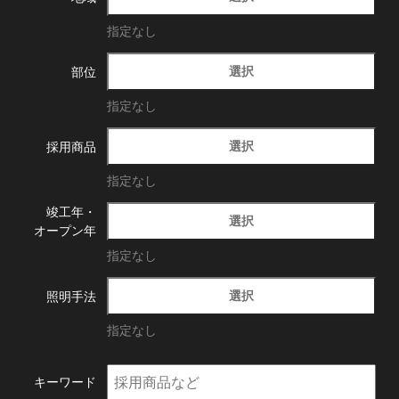
指定なし
選択
部位
指定なし
選択
採用商品
指定なし
竣工年・
選択
オープン年
指定なし
選択
照明手法
指定なし
キーワード