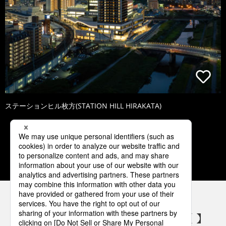
ステーションヒル枚方(STATION HILL HIRAKATA)
1
2
3
4
5
パナソニックの電気設備 SNSアカウント