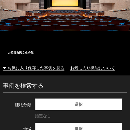
大船渡市民文化会館
❤ お気に入り保存した事例を見る
お気に入り機能について
事例を検索する
選択
建物分類
指定なし
選択
地域