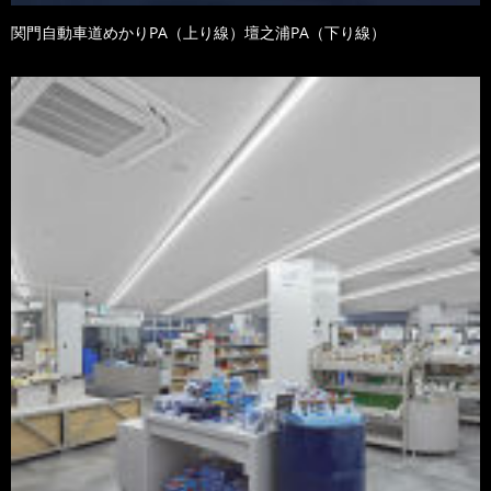
関門自動車道めかりPA（上り線）壇之浦PA（下り線）