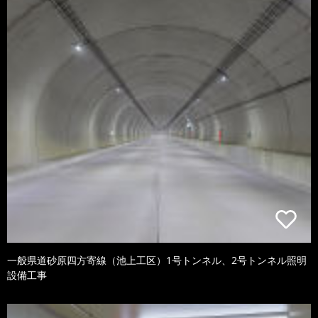
一般県道砂原四方寄線（池上工区）1号トンネル、2号トンネル照明
設備工事