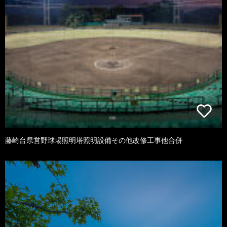
藤崎台県営野球場照明塔照明設備その他改修工事他合併