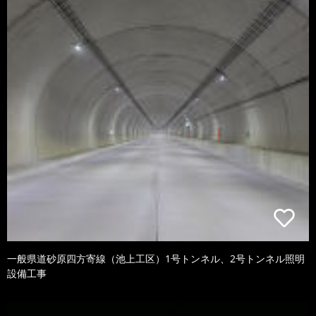
一般県道砂原四方寄線（池上工区）1号トンネル、2号トンネル照明
設備工事