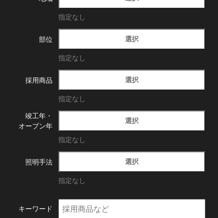
指定なし
選択
部位
指定なし
選択
採用商品
指定なし
竣工年・
選択
オープン年
指定なし
選択
照明手法
指定なし
キーワード