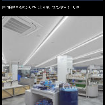
関門自動車道めかりPA（上り線）壇之浦PA（下り線）