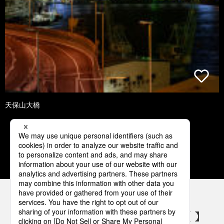
天保山大橋
1
2
3
4
5
パナソニックの電気設備 SNSアカウント