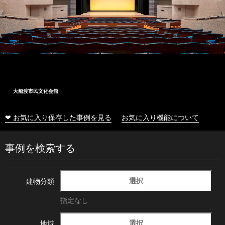
大船渡市民文化会館
❤ お気に入り保存した事例を見る
お気に入り機能について
事例を検索する
選択
建物分類
指定なし
選択
地域