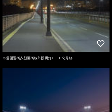
市道開運橋夕顔瀬橋線外照明灯ＬＥＤ化修繕