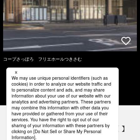
コープさっぽろ フリエホールつきさむ
2
3
4
5
6
パナソニックの電気設備 SNSアカウント