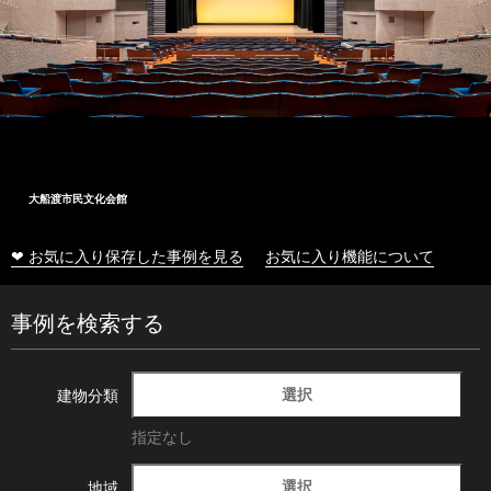
大船渡市民文化会館
❤ お気に入り保存した事例を見る
お気に入り機能について
事例を検索する
選択
建物分類
指定なし
選択
地域