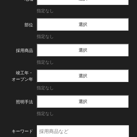
指定なし
選択
部位
指定なし
選択
採用商品
指定なし
竣工年・
選択
オープン年
指定なし
選択
照明手法
指定なし
キーワード