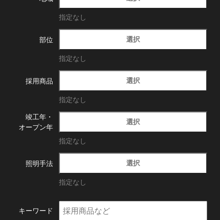
指定なし
選択
部位
指定なし
選択
採用商品
指定なし
竣工年・
選択
オープン年
指定なし
選択
照明手法
指定なし
キーワード