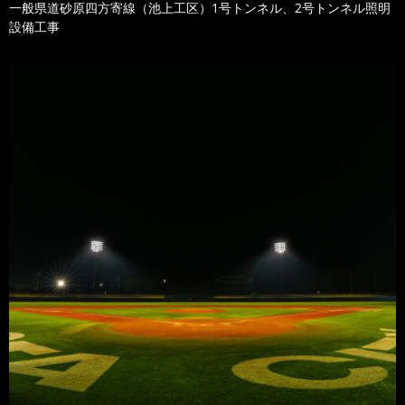
一般県道砂原四方寄線（池上工区）1号トンネル、2号トンネル照明
設備工事