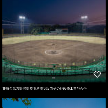
藤崎台県営野球場照明塔照明設備その他改修工事他合併