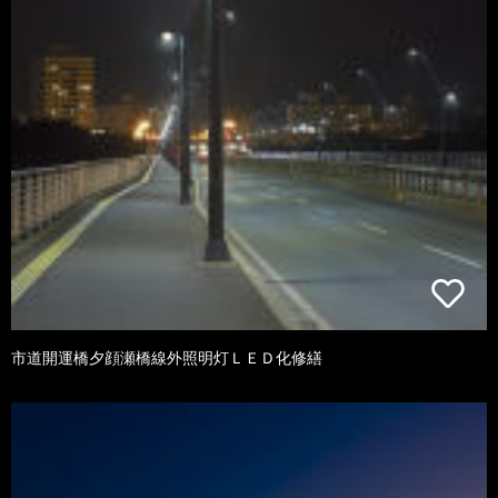
市道開運橋夕顔瀬橋線外照明灯ＬＥＤ化修繕