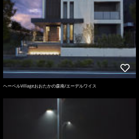
ヘーベルVillageおおたかの森南/エーデルワイス