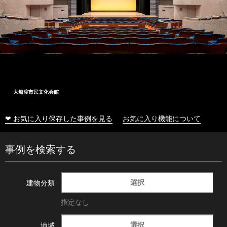
大船渡市民文化会館
❤ お気に入り保存した事例を見る
お気に入り機能について
事例を検索する
選択
建物分類
指定なし
選択
地域