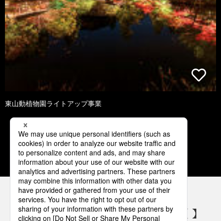
東山動植物園ライトアップ事業
1
2
3
4
5
パナソニックの電気設備 SNSアカウント