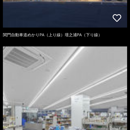
関門自動車道めかりPA（上り線）壇之浦PA（下り線）